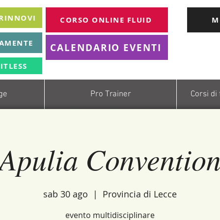
 RINNOVI
CORSO ONLINE FLUID
M
TAMENTE
CALENDARIO EVENTI
ITLESS
age
Pro Trainer
Corsi di
Apulia Conventio
sab 30 ago
  |  
Provincia di Lecce
evento multidisciplinare