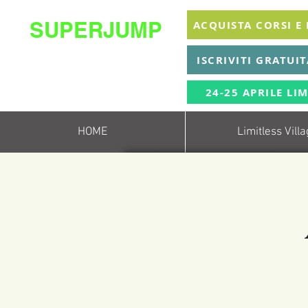
SUPERJUMP
ACQUISTA CORSI E
La migliore scuola
ISCRIVITI GRATUI
di
trampolino al mondo
Superjumplanet Online
24-25 APRILE LIM
HOME
Limitless Vill