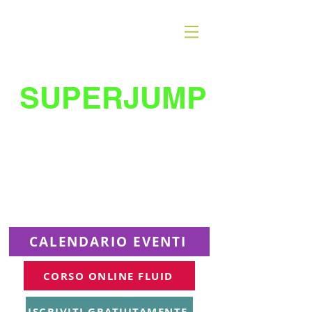
SUPERJUMP
La migliore scuola
di
trampolino al mondo
Superjumplanet Online
CALENDARIO EVENTI
CORSO ONLINE FLUID
ISCRIVITI GRATUITAMENTE