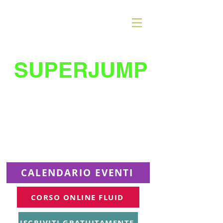
SUPERJUMP
La migliore scuola
di
trampolino al mondo
Superjumplanet Online
CALENDARIO EVENTI
CORSO ONLINE FLUID
ISCRIVITI GRATUITAMENTE