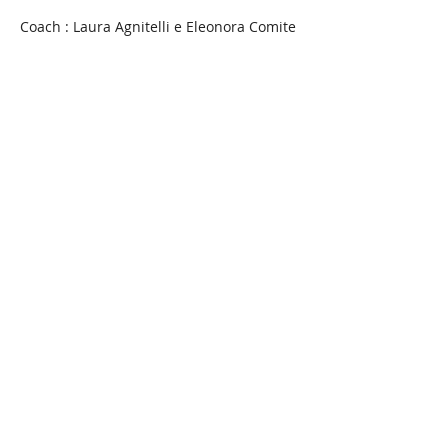
Coach : Laura Agnitelli e Eleonora Comite
Condividi questo evento
Il SuperJump di Jill
Cooper
Corsi di Superjump
SSD Fit Ranger Academy
Piazza dei Carracci 3