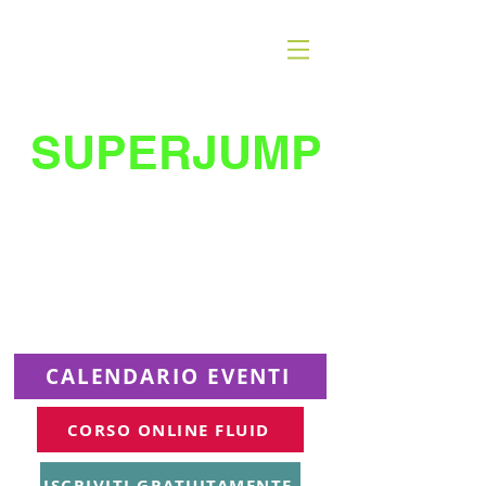
SUPERJUMP
La migliore scuola
di
trampolino al mondo
Superjumplanet Online
CALENDARIO EVENTI
CORSO ONLINE FLUID
ISCRIVITI GRATUITAMENTE