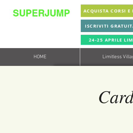
SUPERJUMP
ACQUISTA CORSI E
La migliore scuola
ISCRIVITI GRATUI
di
trampolino al mondo
Superjumplanet Online
24-25 APRILE LIM
HOME
Limitless Vill
Card