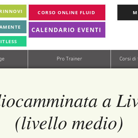
 RINNOVI
CORSO ONLINE FLUID
M
TAMENTE
CALENDARIO EVENTI
ITLESS
age
Pro Trainer
Corsi di
iocamminata a Li
(livello medio)