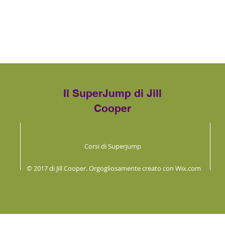
Il SuperJump di Jill
Cooper
Corsi di Superjump
© 2017 di Jill Cooper. Orgogliosamente creato con
Wix.com