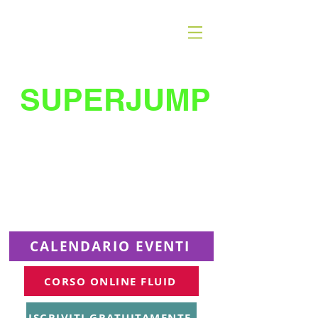
SUPERJUMP
La migliore scuola
di
trampolino al mondo
Superjumplanet Online
CALENDARIO EVENTI
CORSO ONLINE FLUID
ISCRIVITI GRATUITAMENTE