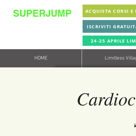
SUPERJUMP
ACQUISTA CORSI E
La migliore scuola
ISCRIVITI GRATUI
di
trampolino al mondo
Superjumplanet Online
24-25 APRILE LIM
HOME
Limitless Vill
Cardioc