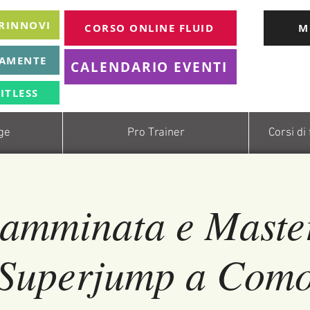
 RINNOVI
CORSO ONLINE FLUID
M
TAMENTE
CALENDARIO EVENTI
ITLESS
age
Pro Trainer
Corsi di
amminata e Master
Superjump a Com