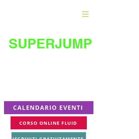
SUPERJUMP
La migliore scuola
di
trampolino al mondo
Superjumplanet Online
CALENDARIO EVENTI
CORSO ONLINE FLUID
ISCRIVITI GRATUITAMENTE