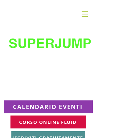
SUPERJUMP
La migliore scuola
di
trampolino al mondo
Superjumplanet Online
CALENDARIO EVENTI
CORSO ONLINE FLUID
ISCRIVITI GRATUITAMENTE