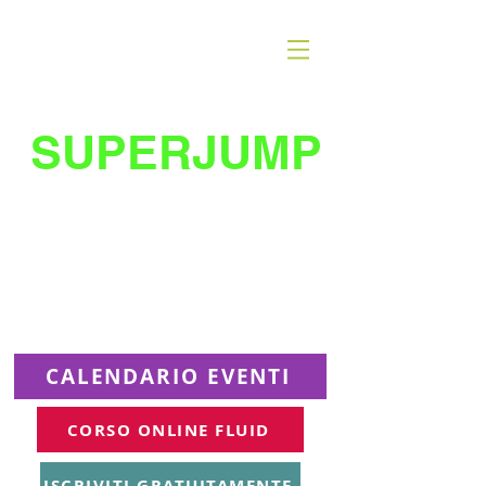
SUPERJUMP
La migliore scuola
di
trampolino al mondo
Superjumplanet Online
CALENDARIO EVENTI
CORSO ONLINE FLUID
ISCRIVITI GRATUITAMENTE