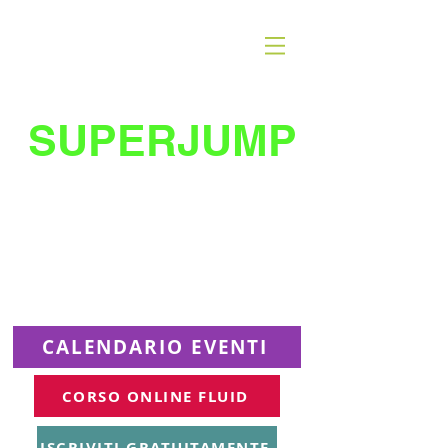
SUPERJUMP
La migliore scuola
di
trampolino al mondo
Superjumplanet Online
CALENDARIO EVENTI
CORSO ONLINE FLUID
ISCRIVITI GRATUITAMENTE