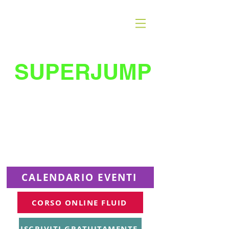
SUPERJUMP
La migliore scuola
di
trampolino al mondo
Superjumplanet Online
CALENDARIO EVENTI
CORSO ONLINE FLUID
ISCRIVITI GRATUITAMENTE