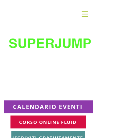
SUPERJUMP
La migliore scuola
di
trampolino al mondo
Superjumplanet Online
CALENDARIO EVENTI
CORSO ONLINE FLUID
ISCRIVITI GRATUITAMENTE