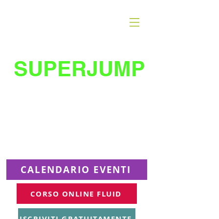
SUPERJUMP
La migliore scuola
di
trampolino al mondo
Superjumplanet Online
CALENDARIO EVENTI
CORSO ONLINE FLUID
ISCRIVITI GRATUITAMENTE