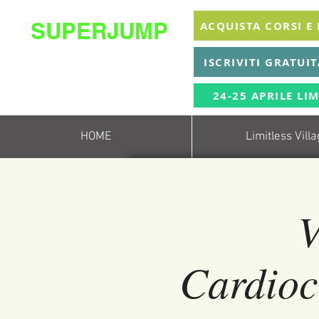
SUPERJUMP
ACQUISTA CORSI E
La migliore scuola
ISCRIVITI GRATUI
di
trampolino al mondo
Superjumplanet Online
24-25 APRILE LIM
HOME
Limitless Vill
V
Cardioc