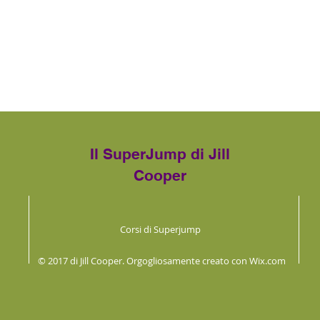
Il SuperJump di Jill
Cooper
Corsi di Superjump
© 2017 di Jill Cooper. Orgogliosamente creato con
Wix.com