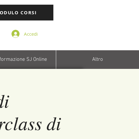
ODULO CORSI
Accedi
 formazione SJ Online
Altro
di
class di