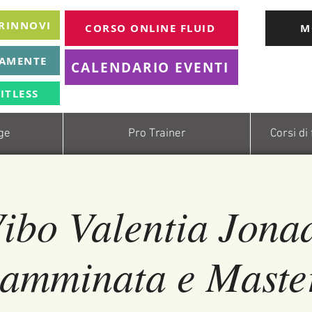
 RINNOVI
CORSO ONLINE FLUID
M
TAMENTE
CALENDARIO EVENTI
ITLESS
age
Pro Trainer
Corsi di
ibo Valentia Jona
amminata e Master